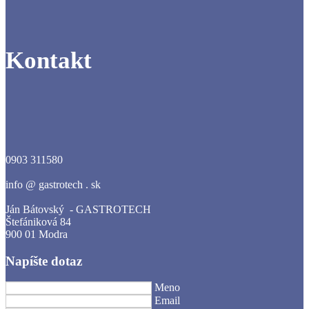
Kontakt
0903 311580
info @ gastrotech . sk
Ján Bátovský - GASTROTECH
Štefániková 84
900 01 Modra
Napíšte dotaz
Meno
Email