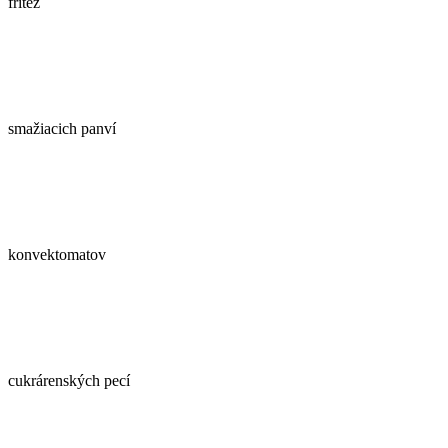
fritéz
smažiacich panví
konvektomatov
cukrárenských pecí